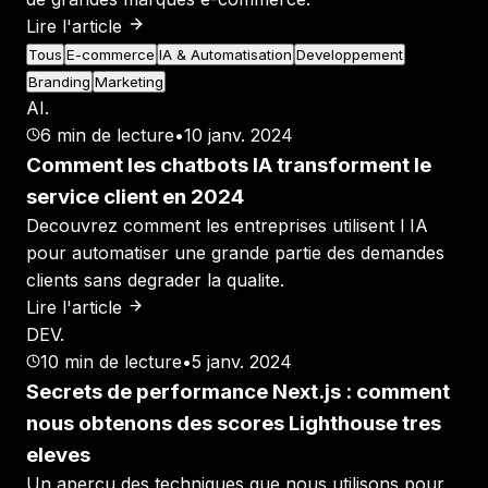
Lire l'article
Tous
E-commerce
IA & Automatisation
Developpement
Branding
Marketing
AI
.
6
min de lecture
•
10 janv. 2024
Comment les chatbots IA transforment le
service client en 2024
Decouvrez comment les entreprises utilisent l IA
pour automatiser une grande partie des demandes
clients sans degrader la qualite.
Lire l'article
DEV
.
10
min de lecture
•
5 janv. 2024
Secrets de performance Next.js : comment
nous obtenons des scores Lighthouse tres
eleves
Un apercu des techniques que nous utilisons pour